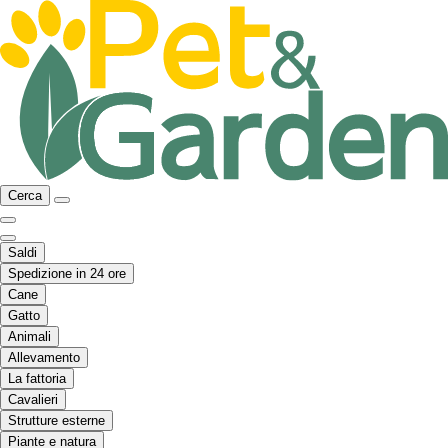
Cerca
Saldi
Spedizione in 24 ore
Cane
Gatto
Animali
Allevamento
La fattoria
Cavalieri
Strutture esterne
Piante e natura