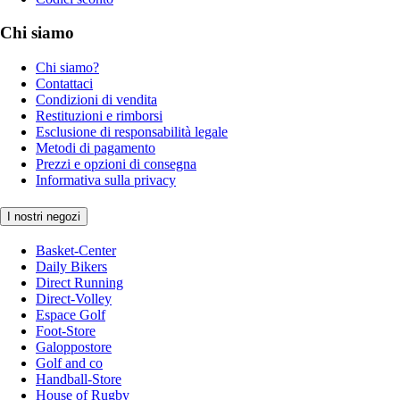
Chi siamo
Chi siamo?
Contattaci
Condizioni di vendita
Restituzioni e rimborsi
Esclusione di responsabilità legale
Metodi di pagamento
Prezzi e opzioni di consegna
Informativa sulla privacy
I nostri negozi
Basket-Center
Daily Bikers
Direct Running
Direct-Volley
Espace Golf
Foot-Store
Galoppostore
Golf and co
Handball-Store
House of Rugby