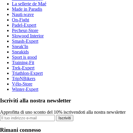
La sellerie de Maé
Made in Paradis
Nauti-wave
On-Fight
Padel-Expert
Pecheur-Store
Slowood Interior
Smash-Expert
Sneak'In
Sneakids
Sport is good
Training-Fit
Trek-Expert
Triathlon-Expert
TripNBikers
Vélo-Store
Winter-Expert
Iscriviti alla nostra newsletter
Approfitta di uno sconto del 10% iscrivendoti alla nostra newsletter
Iscriviti
Rimani connesso