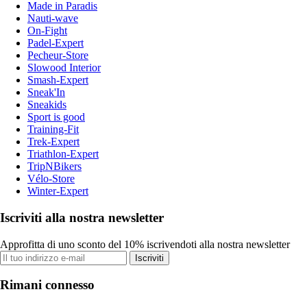
Made in Paradis
Nauti-wave
On-Fight
Padel-Expert
Pecheur-Store
Slowood Interior
Smash-Expert
Sneak'In
Sneakids
Sport is good
Training-Fit
Trek-Expert
Triathlon-Expert
TripNBikers
Vélo-Store
Winter-Expert
Iscriviti alla nostra newsletter
Approfitta di uno sconto del 10% iscrivendoti alla nostra newsletter
Iscriviti
Rimani connesso