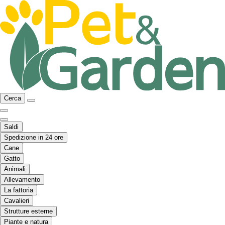
Cerca
Saldi
Spedizione in 24 ore
Cane
Gatto
Animali
Allevamento
La fattoria
Cavalieri
Strutture esterne
Piante e natura