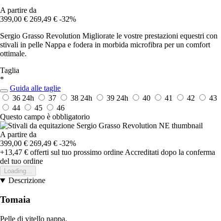
A partire da
399,00 €
269,49 €
-32%
Sergio Grasso Revolution Migliorate le vostre prestazioni equestri con
stivali in pelle Nappa e fodera in morbida microfibra per un comfort
ottimale.
Taglia
*
Guida alle taglie
36
24h
37
38
24h
39
24h
40
41
42
43
44
45
46
Questo campo è obbligatorio
A partire da
399,00 €
269,49 €
-32%
+13,47 €
offerti sul tuo prossimo ordine
Accreditati dopo la conferma
del tuo ordine
Loading...
Descrizione
Tomaia
Pelle di vitello nappa.