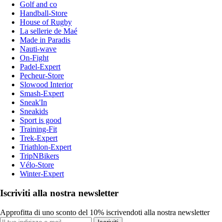
Golf and co
Handball-Store
House of Rugby
La sellerie de Maé
Made in Paradis
Nauti-wave
On-Fight
Padel-Expert
Pecheur-Store
Slowood Interior
Smash-Expert
Sneak'In
Sneakids
Sport is good
Training-Fit
Trek-Expert
Triathlon-Expert
TripNBikers
Vélo-Store
Winter-Expert
Iscriviti alla nostra newsletter
Approfitta di uno sconto del 10% iscrivendoti alla nostra newsletter