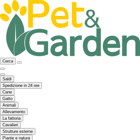
Cerca
Saldi
Spedizione in 24 ore
Cane
Gatto
Animali
Allevamento
La fattoria
Cavalieri
Strutture esterne
Piante e natura