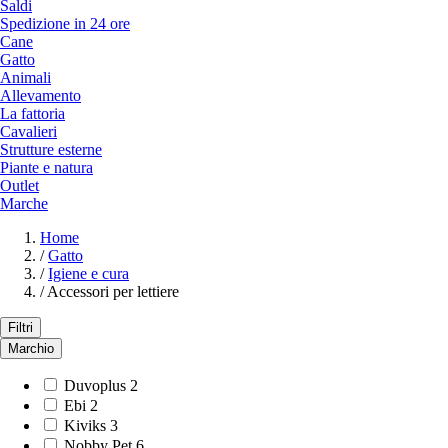
Saldi
Spedizione in 24 ore
Cane
Gatto
Animali
Allevamento
La fattoria
Cavalieri
Strutture esterne
Piante e natura
Outlet
Marche
Home
/
Gatto
/
Igiene e cura
/
Accessori per lettiere
Filtri
Marchio
Duvoplus
2
Ebi
2
Kiviks
3
Nobby Pet
6