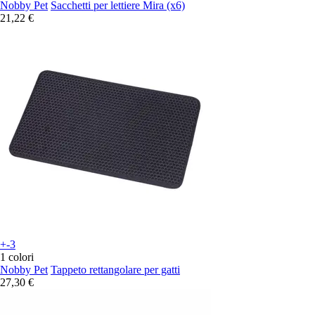
Nobby Pet
Sacchetti per lettiere Mira (x6)
21,22 €
+-3
1 colori
Nobby Pet
Tappeto rettangolare per gatti
27,30 €