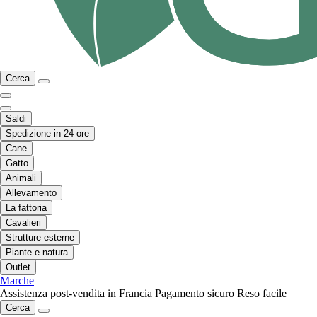
Cerca
Saldi
Spedizione in 24 ore
Cane
Gatto
Animali
Allevamento
La fattoria
Cavalieri
Strutture esterne
Piante e natura
Outlet
Marche
Assistenza post-vendita in Francia
Pagamento sicuro
Reso facile
Cerca