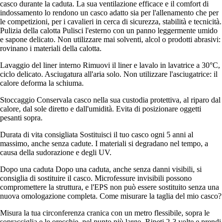
casco durante la caduta. La sua ventilazione efficace e il comfort di
indossamento lo rendono un casco adatto sia per l'allenamento che per
le competizioni, per i cavalieri in cerca di sicurezza, stabilità e tecnicità.
Pulizia della calotta Pulisci l'esterno con un panno leggermente umido
e sapone delicato. Non utilizzare mai solventi, alcol o prodotti abrasivi:
rovinano i materiali della calotta.
Lavaggio del liner interno Rimuovi il liner e lavalo in lavatrice a 30°C,
ciclo delicato. Asciugatura all'aria solo. Non utilizzare l'asciugatrice: il
calore deforma la schiuma.
Stoccaggio Conservala casco nella sua custodia protettiva, al riparo dal
calore, dal sole diretto e dall'umidità. Evita di posizionare oggetti
pesanti sopra.
Durata di vita consigliata Sostituisci il tuo casco ogni 5 anni al
massimo, anche senza cadute. I materiali si degradano nel tempo, a
causa della sudorazione e degli UV.
Dopo una caduta Dopo una caduta, anche senza danni visibili, si
consiglia di sostituire il casco. Microfessure invisibili possono
compromettere la struttura, e l'EPS non può essere sostituito senza una
nuova omologazione completa. Come misurare la taglia del mio casco?
Misura la tua circonferenza cranica con un metro flessibile, sopra le
sopracciglia e le orecchie, nel punto più largo. Ripeti 2-3 volte e prendi