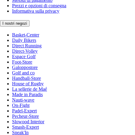
Metodi di pagamento
Prezzi e opzioni di consegna
Informativa sulla privacy
I nostri negozi
Basket-Center
Daily Bikers
Direct Running
Direct-Volley
Espace Golf
Foot-Store
Galoppostore
Golf and co
Handball-Store
House of Rugby
La sellerie de Maé
Made in Paradis
Nauti-wave
On-Fight
Padel-Expert
Pecheur-Store
Slowood Interior
Smash-Expert
Sneak'In