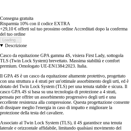
Consegna gratuita
Risparmia 10%
con il codice
EXTRA
+29,10 €
offerti sul tuo prossimo ordine
Accreditati dopo la conferma
del tuo ordine
Loading...
Descrizione
Casco da equitazione GPA gamma 4S, visiera First Lady, sottogola
TLS (Twin Lock System) brevettato. Massima stabilità e comfort
premium. Omologato UE-EN1384:2023. Italia.
Il GPA 4S è un casco da equitazione altamente protettivo, progettato
con una struttura a 4 strati per un'ottimale assorbimento degli urti, ed è
dotato del Twin Lock System (TLS) per una tenuta stabile e sicura. Il
casco GPA 4S si basa su una tecnologia di protezione a 4 strati,
pensata per offrire un assorbimento progressivo degli urti e una
eccellente resistenza alla compressione. Questa progettazione consente
di dissipare meglio l'energia in caso di impatto e migliorare la
protezione della testa del cavaliere.
Associato al Twin Lock System (TLS), il 4S garantisce una tenuta
laterale e orizzontale affidabile, limitando qualsiasi movimento del