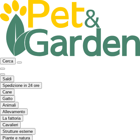
Cerca
Saldi
Spedizione in 24 ore
Cane
Gatto
Animali
Allevamento
La fattoria
Cavalieri
Strutture esterne
Piante e natura