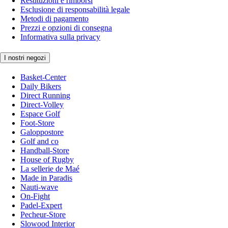
Restituzioni e rimborsi
Esclusione di responsabilità legale
Metodi di pagamento
Prezzi e opzioni di consegna
Informativa sulla privacy
I nostri negozi
Basket-Center
Daily Bikers
Direct Running
Direct-Volley
Espace Golf
Foot-Store
Galoppostore
Golf and co
Handball-Store
House of Rugby
La sellerie de Maé
Made in Paradis
Nauti-wave
On-Fight
Padel-Expert
Pecheur-Store
Slowood Interior