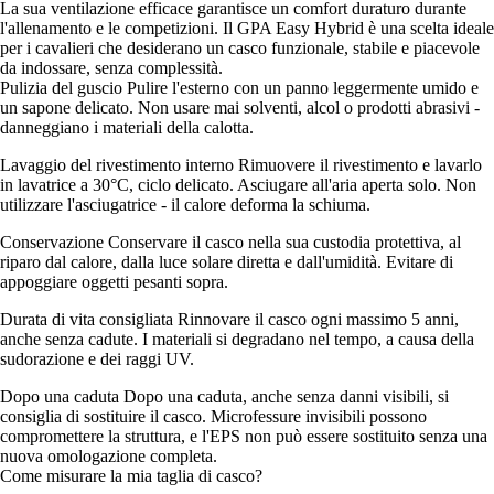
La sua ventilazione efficace garantisce un comfort duraturo durante
l'allenamento e le competizioni. Il GPA Easy Hybrid è una scelta ideale
per i cavalieri che desiderano un casco funzionale, stabile e piacevole
da indossare, senza complessità.
Pulizia del guscio Pulire l'esterno con un panno leggermente umido e
un sapone delicato. Non usare mai solventi, alcol o prodotti abrasivi -
danneggiano i materiali della calotta.
Lavaggio del rivestimento interno Rimuovere il rivestimento e lavarlo
in lavatrice a 30°C, ciclo delicato. Asciugare all'aria aperta solo. Non
utilizzare l'asciugatrice - il calore deforma la schiuma.
Conservazione Conservare il casco nella sua custodia protettiva, al
riparo dal calore, dalla luce solare diretta e dall'umidità. Evitare di
appoggiare oggetti pesanti sopra.
Durata di vita consigliata Rinnovare il casco ogni massimo 5 anni,
anche senza cadute. I materiali si degradano nel tempo, a causa della
sudorazione e dei raggi UV.
Dopo una caduta Dopo una caduta, anche senza danni visibili, si
consiglia di sostituire il casco. Microfessure invisibili possono
compromettere la struttura, e l'EPS non può essere sostituito senza una
nuova omologazione completa.
Come misurare la mia taglia di casco?