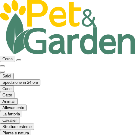
Cerca
Saldi
Spedizione in 24 ore
Cane
Gatto
Animali
Allevamento
La fattoria
Cavalieri
Strutture esterne
Piante e natura