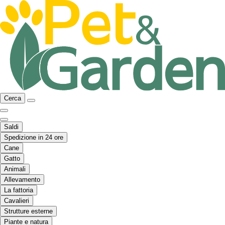
Cerca
Saldi
Spedizione in 24 ore
Cane
Gatto
Animali
Allevamento
La fattoria
Cavalieri
Strutture esterne
Piante e natura