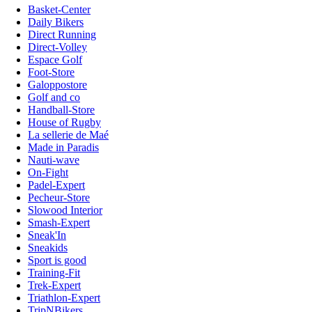
Basket-Center
Daily Bikers
Direct Running
Direct-Volley
Espace Golf
Foot-Store
Galoppostore
Golf and co
Handball-Store
House of Rugby
La sellerie de Maé
Made in Paradis
Nauti-wave
On-Fight
Padel-Expert
Pecheur-Store
Slowood Interior
Smash-Expert
Sneak'In
Sneakids
Sport is good
Training-Fit
Trek-Expert
Triathlon-Expert
TripNBikers