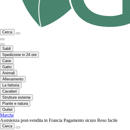
Cerca
Saldi
Spedizione in 24 ore
Cane
Gatto
Animali
Allevamento
La fattoria
Cavalieri
Strutture esterne
Piante e natura
Outlet
Marche
Assistenza post-vendita in Francia
Pagamento sicuro
Reso facile
Cerca