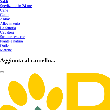
Saldi
Spedizione in 24 ore
Cane
Gatto
Animali
Allevamento
La fattoria
Cavalieri
Strutture esterne
Piante e natura
Outlet
Marche
Aggiunta al carrello...