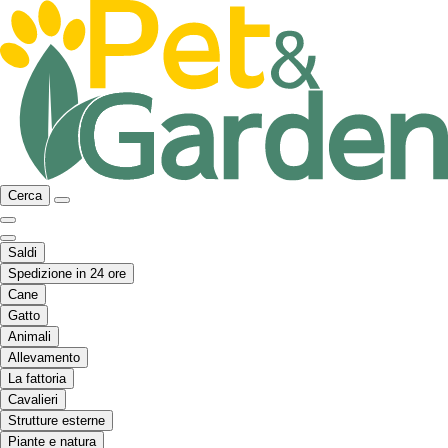
Cerca
Saldi
Spedizione in 24 ore
Cane
Gatto
Animali
Allevamento
La fattoria
Cavalieri
Strutture esterne
Piante e natura