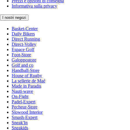
Prezzi e opzioni di consegna
Informativa sulla privacy
I nostri negozi
Basket-Center
Daily Bikers
Direct Running
Direct-Volley
Espace Golf
Foot-Store
Galoppostore
Golf and co
Handball-Store
House of Rugby
La sellerie de Maé
Made in Paradis
Nauti-wave
On-Fight
Padel-Expert
Pecheur-Store
Slowood Interior
Smash-Expert
Sneak'In
Sneakids