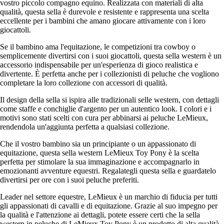
vostro piccolo compagno equino. Realizzata con materiali di alta
qualità, questa sella è durevole e resistente e rappresenta una scelta
eccellente per i bambini che amano giocare attivamente con i loro
giocattoli.
Se il bambino ama l'equitazione, le competizioni tra cowboy o
semplicemente divertirsi con i suoi giocattoli, questa sella western è un
accessorio indispensabile per un'esperienza di gioco realistica e
divertente. È perfetta anche per i collezionisti di peluche che vogliono
completare la loro collezione con accessori di qualità.
Il design della sella si ispira alle tradizionali selle western, con dettagli
come staffe e conchiglie d'argento per un autentico look. I colori e i
motivi sono stati scelti con cura per abbinarsi ai peluche LeMieux,
rendendola un'aggiunta perfetta a qualsiasi collezione.
Che il vostro bambino sia un principiante o un appassionato di
equitazione, questa sella western LeMieux Toy Pony è la scelta
perfetta per stimolare la sua immaginazione e accompagnarlo in
emozionanti avventure equestri. Regalategli questa sella e guardatelo
divertirsi per ore con i suoi peluche preferiti.
Leader nel settore equestre, LeMieux è un marchio di fiducia per tutti
gli appassionati di cavalli e di equitazione. Grazie al suo impegno per
la qualità e l'attenzione ai dettagli, potete essere certi che la sella
western in peluche di LeMieux Toy Pony è un prodotto di alta qualità