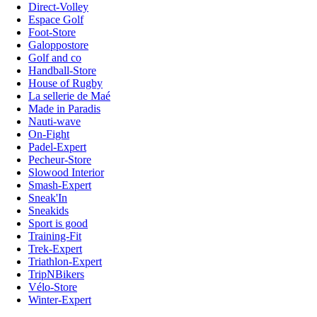
Direct-Volley
Espace Golf
Foot-Store
Galoppostore
Golf and co
Handball-Store
House of Rugby
La sellerie de Maé
Made in Paradis
Nauti-wave
On-Fight
Padel-Expert
Pecheur-Store
Slowood Interior
Smash-Expert
Sneak'In
Sneakids
Sport is good
Training-Fit
Trek-Expert
Triathlon-Expert
TripNBikers
Vélo-Store
Winter-Expert