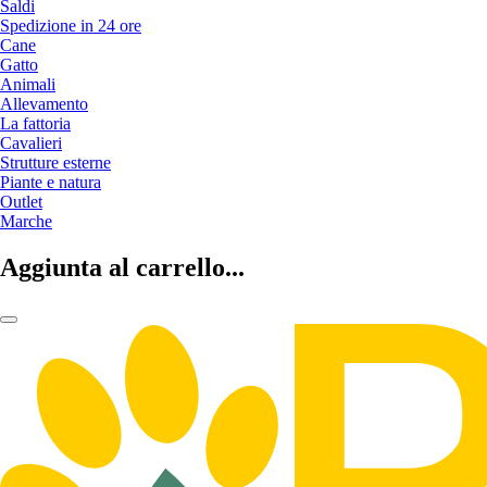
Saldi
Spedizione in 24 ore
Cane
Gatto
Animali
Allevamento
La fattoria
Cavalieri
Strutture esterne
Piante e natura
Outlet
Marche
Aggiunta al carrello...