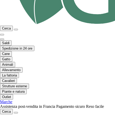
Cerca
Saldi
Spedizione in 24 ore
Cane
Gatto
Animali
Allevamento
La fattoria
Cavalieri
Strutture esterne
Piante e natura
Outlet
Marche
Assistenza post-vendita in Francia
Pagamento sicuro
Reso facile
Cerca