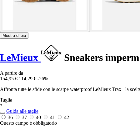
Mostra di più
LeMieux
Sneakers imperme
A partire da
154,95 €
114,29 €
-26%
Affronta tutte le sfide con le scarpe waterproof LeMieux Trax - la scelta d
Taglia
*
Guida alle taglie
36
37
40
41
42
Questo campo è obbligatorio