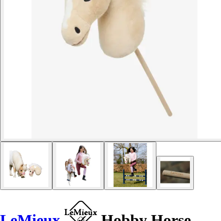
LeMieux
Hobby Horse