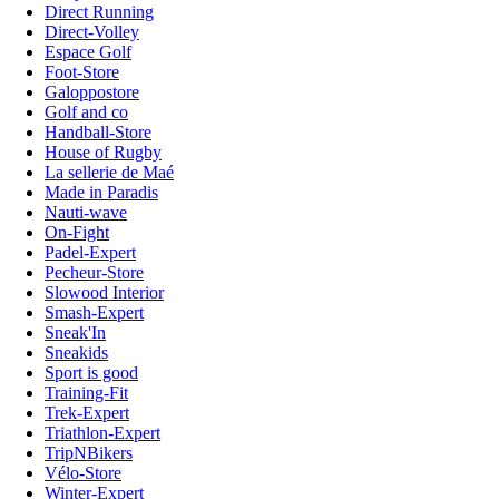
Direct Running
Direct-Volley
Espace Golf
Foot-Store
Galoppostore
Golf and co
Handball-Store
House of Rugby
La sellerie de Maé
Made in Paradis
Nauti-wave
On-Fight
Padel-Expert
Pecheur-Store
Slowood Interior
Smash-Expert
Sneak'In
Sneakids
Sport is good
Training-Fit
Trek-Expert
Triathlon-Expert
TripNBikers
Vélo-Store
Winter-Expert