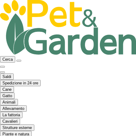
Cerca
Saldi
Spedizione in 24 ore
Cane
Gatto
Animali
Allevamento
La fattoria
Cavalieri
Strutture esterne
Piante e natura