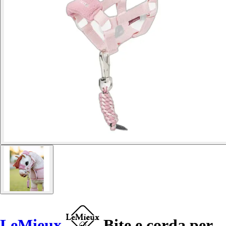
LeMieux
Bite e corda per