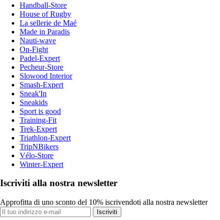
Handball-Store
House of Rugby
La sellerie de Maé
Made in Paradis
Nauti-wave
On-Fight
Padel-Expert
Pecheur-Store
Slowood Interior
Smash-Expert
Sneak'In
Sneakids
Sport is good
Training-Fit
Trek-Expert
Triathlon-Expert
TripNBikers
Vélo-Store
Winter-Expert
Iscriviti alla nostra newsletter
Approfitta di uno sconto del 10% iscrivendoti alla nostra newsletter
Iscriviti