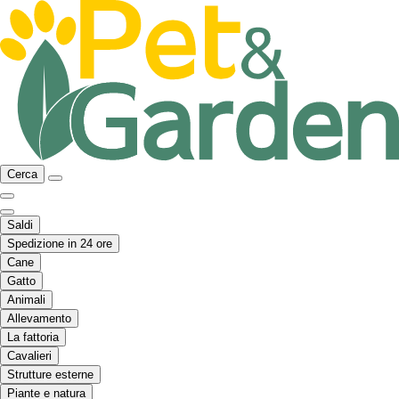
Cerca
Saldi
Spedizione in 24 ore
Cane
Gatto
Animali
Allevamento
La fattoria
Cavalieri
Strutture esterne
Piante e natura