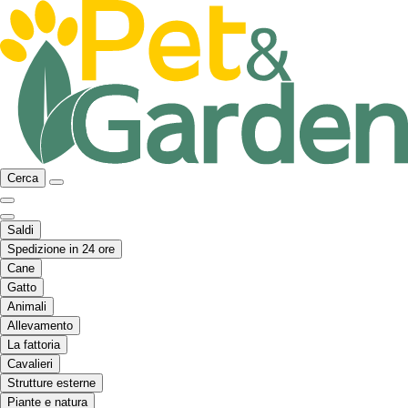
Cerca
Saldi
Spedizione in 24 ore
Cane
Gatto
Animali
Allevamento
La fattoria
Cavalieri
Strutture esterne
Piante e natura