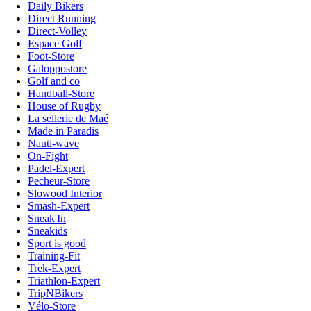
Daily Bikers
Direct Running
Direct-Volley
Espace Golf
Foot-Store
Galoppostore
Golf and co
Handball-Store
House of Rugby
La sellerie de Maé
Made in Paradis
Nauti-wave
On-Fight
Padel-Expert
Pecheur-Store
Slowood Interior
Smash-Expert
Sneak'In
Sneakids
Sport is good
Training-Fit
Trek-Expert
Triathlon-Expert
TripNBikers
Vélo-Store