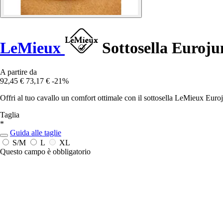
LeMieux
Sottosella Euroju
A partire da
92,45 €
73,17 €
-21%
Offri al tuo cavallo un comfort ottimale con il sottosella LeMieux Eur
Taglia
*
Guida alle taglie
S/M
L
XL
Questo campo è obbligatorio