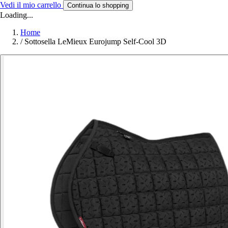
Vedi il mio carrello
Continua lo shopping
Loading...
Home
/
Sottosella LeMieux Eurojump Self-Cool 3D