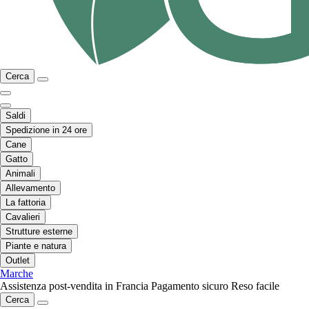
Cerca
Saldi
Spedizione in 24 ore
Cane
Gatto
Animali
Allevamento
La fattoria
Cavalieri
Strutture esterne
Piante e natura
Outlet
Marche
Assistenza post-vendita in Francia
Pagamento sicuro
Reso facile
Cerca