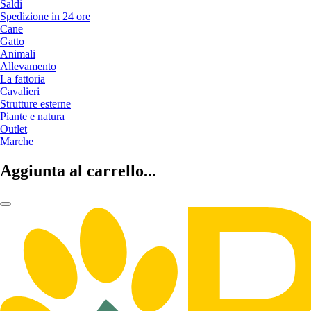
Saldi
Spedizione in 24 ore
Cane
Gatto
Animali
Allevamento
La fattoria
Cavalieri
Strutture esterne
Piante e natura
Outlet
Marche
Aggiunta al carrello...