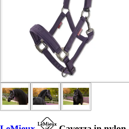
LeMieux
Cavezza in nylon