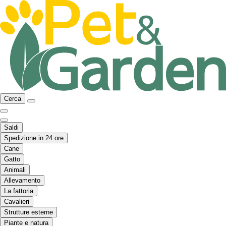
Cerca
Saldi
Spedizione in 24 ore
Cane
Gatto
Animali
Allevamento
La fattoria
Cavalieri
Strutture esterne
Piante e natura