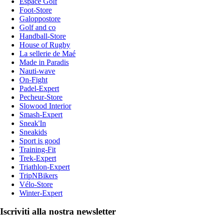
Espace Golf
Foot-Store
Galoppostore
Golf and co
Handball-Store
House of Rugby
La sellerie de Maé
Made in Paradis
Nauti-wave
On-Fight
Padel-Expert
Pecheur-Store
Slowood Interior
Smash-Expert
Sneak'In
Sneakids
Sport is good
Training-Fit
Trek-Expert
Triathlon-Expert
TripNBikers
Vélo-Store
Winter-Expert
Iscriviti alla nostra newsletter