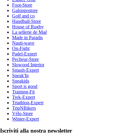
Foot-Store
Galoppostore
Golf and co
Handball-Store
House of Rugby
La sellerie de Maé
Made in Paradis
Nauti-wave
On-Fight
Padel-Expert
Pecheur-Store
Slowood Interior
Smash-Expert
Sneak'In
Sneakids
Sport is good
Training-Fit
Trek-Expert
Triathlon-Expert
TripNBikers
Vélo-Store
Winter-Expert
Iscriviti alla nostra newsletter