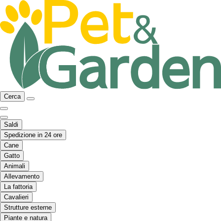
Cerca
Saldi
Spedizione in 24 ore
Cane
Gatto
Animali
Allevamento
La fattoria
Cavalieri
Strutture esterne
Piante e natura