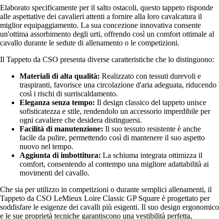
Elaborato specificamente per il salto ostacoli, questo tappeto risponde
alle aspettative dei cavalieri attenti a fornire alla loro cavalcatura il
miglior equipaggiamento. La sua concezione innovativa consente
un'ottima assorbimento degli urti, offrendo così un comfort ottimale al
cavallo durante le sedute di allenamento o le competizioni.
Il Tappeto da CSO presenta diverse caratteristiche che lo distinguono:
Materiali di alta qualità:
Realizzato con tessuti durevoli e
traspiranti, favorisce una circolazione d'aria adeguata, riducendo
così i rischi di surriscaldamento.
Eleganza senza tempo:
Il design classico del tappeto unisce
sofisticatezza e stile, rendendolo un accessorio imperdibile per
ogni cavaliere che desidera distinguersi.
Facilità di manutenzione:
Il suo tessuto resistente è anche
facile da pulire, permettendo così di mantenere il suo aspetto
nuovo nel tempo.
Aggiunta di imbottitura:
La schiuma integrata ottimizza il
comfort, consentendo al contempo una migliore adattabilità ai
movimenti del cavallo.
Che sia per utilizzo in competizioni o durante semplici allenamenti, il
Tappeto da CSO LeMieux Loire Classic GP Square è progettato per
soddisfare le esigenze dei cavalli più esigenti. Il suo design ergonomico
e le sue proprietà tecniche garantiscono una vestibilità perfetta,