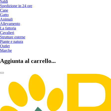
Saldi
Spedizione in 24 ore
Cane
Gatto
Animali
Allevamento
La fattoria
Cavalieri
Strutture esterne
Piante e natura
Outlet
Marche
Aggiunta al carrello...