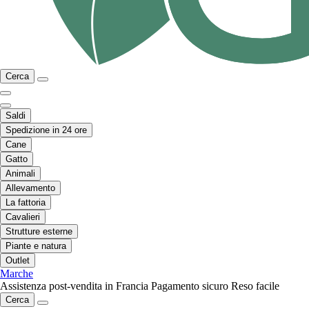
Cerca
Saldi
Spedizione in 24 ore
Cane
Gatto
Animali
Allevamento
La fattoria
Cavalieri
Strutture esterne
Piante e natura
Outlet
Marche
Assistenza post-vendita in Francia
Pagamento sicuro
Reso facile
Cerca