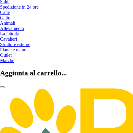
Saldi
Spedizione in 24 ore
Cane
Gatto
Animali
Allevamento
La fattoria
Cavalieri
Strutture esterne
Piante e natura
Outlet
Marche
Aggiunta al carrello...