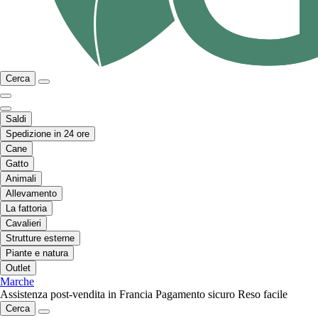
Cerca
Saldi
Spedizione in 24 ore
Cane
Gatto
Animali
Allevamento
La fattoria
Cavalieri
Strutture esterne
Piante e natura
Outlet
Marche
Assistenza post-vendita in Francia
Pagamento sicuro
Reso facile
Cerca