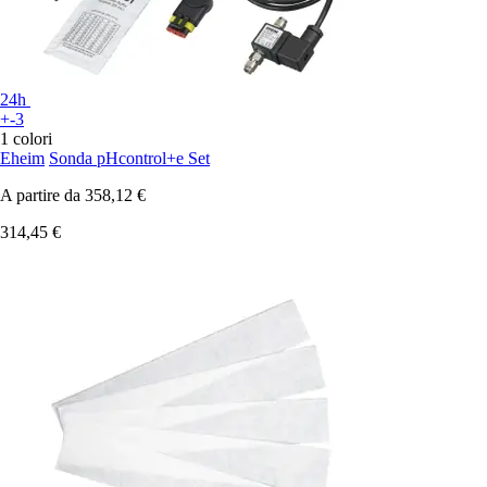
24h
+-3
1 colori
Eheim
Sonda pHcontrol+e Set
A partire da
358,12 €
314,45 €