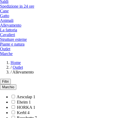
Saldi
Spedizione in 24 ore
Cane
Gatto
Animali
Allevamento
La fattoria
Cavalieri
Strutture esterne
Piante e natura
Outlet
Marche
Home
/
Outlet
/
Allevamento
Filtri
Marchio
Aesculap
1
Eheim
1
HORKA
1
Kerbl
4
Rouchette
7