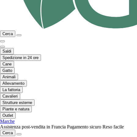
Cerca
Saldi
Spedizione in 24 ore
Cane
Gatto
Animali
Allevamento
La fattoria
Cavalieri
Strutture esterne
Piante e natura
Outlet
Marche
Assistenza post-vendita in Francia
Pagamento sicuro
Reso facile
Cerca