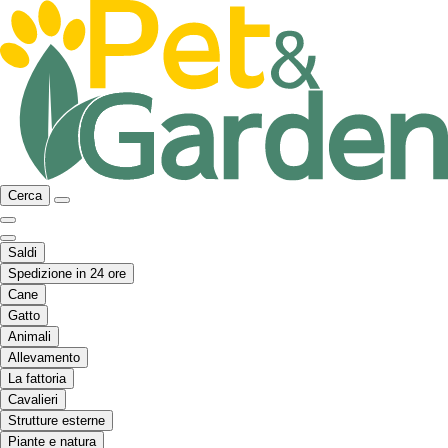
Cerca
Saldi
Spedizione in 24 ore
Cane
Gatto
Animali
Allevamento
La fattoria
Cavalieri
Strutture esterne
Piante e natura