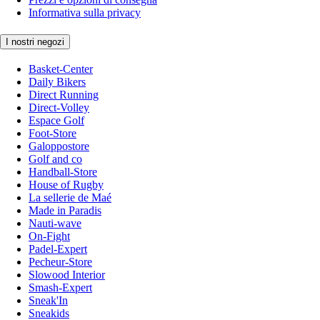
Informativa sulla privacy
I nostri negozi
Basket-Center
Daily Bikers
Direct Running
Direct-Volley
Espace Golf
Foot-Store
Galoppostore
Golf and co
Handball-Store
House of Rugby
La sellerie de Maé
Made in Paradis
Nauti-wave
On-Fight
Padel-Expert
Pecheur-Store
Slowood Interior
Smash-Expert
Sneak'In
Sneakids