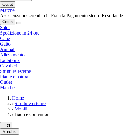
Outlet
Marche
Assistenza post-vendita in Francia
Pagamento sicuro
Reso facile
Cerca
Saldi
Spedizione in 24 ore
Cane
Gatto
Animali
Allevamento
La fattoria
Cavalieri
Strutture esterne
Piante e natura
Outlet
Marche
Home
/
Strutture esterne
/
Mobili
/
Bauli e contenitori
Filtri
Marchio