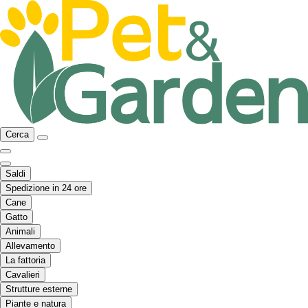
Cerca
Saldi
Spedizione in 24 ore
Cane
Gatto
Animali
Allevamento
La fattoria
Cavalieri
Strutture esterne
Piante e natura