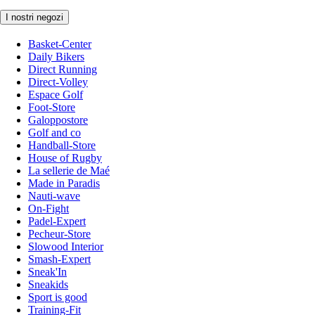
I nostri negozi
Basket-Center
Daily Bikers
Direct Running
Direct-Volley
Espace Golf
Foot-Store
Galoppostore
Golf and co
Handball-Store
House of Rugby
La sellerie de Maé
Made in Paradis
Nauti-wave
On-Fight
Padel-Expert
Pecheur-Store
Slowood Interior
Smash-Expert
Sneak'In
Sneakids
Sport is good
Training-Fit