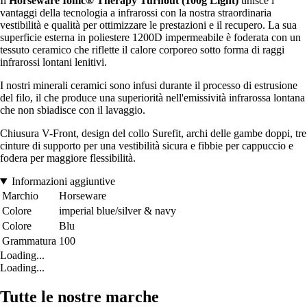
Il
Horseware Ionic® Therapy Turnout (100g Light)
unisce i
vantaggi della tecnologia a infrarossi con la nostra straordinaria
vestibilità e qualità per ottimizzare le prestazioni e il recupero. La sua
superficie esterna in poliestere 1200D impermeabile è foderata con un
tessuto ceramico che riflette il calore corporeo sotto forma di raggi
infrarossi lontani lenitivi.
I nostri minerali ceramici sono infusi durante il processo di estrusione
del filo, il che produce una superiorità nell'emissività infrarossa lontana
che non sbiadisce con il lavaggio.
Chiusura V-Front, design del collo Surefit, archi delle gambe doppi, tre
cinture di supporto per una vestibilità sicura e fibbie per cappuccio e
fodera per maggiore flessibilità.
Informazioni aggiuntive
Marchio
Horseware
Colore
imperial blue/silver & navy
Colore
Blu
Grammatura
100
Loading...
Loading...
Tutte le nostre marche