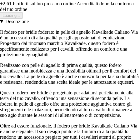
+2,61 €
offerti sul tuo prossimo ordine
Accreditati dopo la conferma
del tuo ordine
Loading...
Descrizione
Il fodero per bridle foderato in pelle di agnello Kavalkade Caliano Via
è un accessorio di alta qualità per gli appassionati di equitazione.
Progettato dal rinomato marchio Kavalkade, questo fodero è
specificamente realizzato per i cavalli, offrendo un comfort e una
protezione ineguagliabili.
Realizzato con pelle di agnello di prima qualità, questo fodero
garantisce una morbidezza e una flessibilità ottimali per il comfort del
tuo cavallo. La pelle di agnello è anche conosciuta per la sua durabilità
e resistenza, rendendola una scelta ideale per le attrezzature equestri.
Questo fodero per bridle è progettato per adattarsi perfettamente alla
testa del tuo cavallo, offrendo una sensazione di seconda pelle. La
fodera in pelle di agnello offre una protezione aggiuntiva contro gli
sfregamenti e le irritazioni, permettendo al tuo cavallo di rimanere a
suo agio durante le sessioni di allenamento o di competizione.
Oltre ad essere funzionale, il fodero per bridle Kavalkade Caliano Via
è anche elegante. Il suo design pulito e la finitura di alta qualità lo
rendono un accessorio pregiato per tutti i cavalieri attenti al proprio