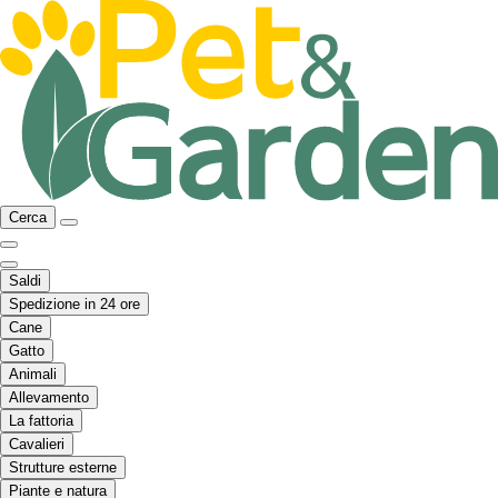
Cerca
Saldi
Spedizione in 24 ore
Cane
Gatto
Animali
Allevamento
La fattoria
Cavalieri
Strutture esterne
Piante e natura