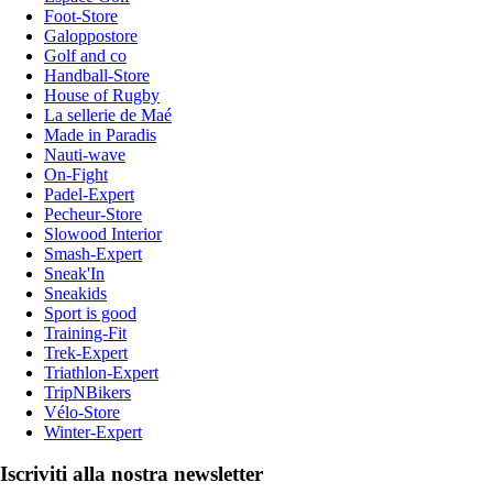
Foot-Store
Galoppostore
Golf and co
Handball-Store
House of Rugby
La sellerie de Maé
Made in Paradis
Nauti-wave
On-Fight
Padel-Expert
Pecheur-Store
Slowood Interior
Smash-Expert
Sneak'In
Sneakids
Sport is good
Training-Fit
Trek-Expert
Triathlon-Expert
TripNBikers
Vélo-Store
Winter-Expert
Iscriviti alla nostra newsletter