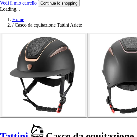
Vedi il mio carrello
Continua lo shopping
Loading...
Home
/
Casco da equitazione Tattini Ariete
Tattini
Casco da equitazione 