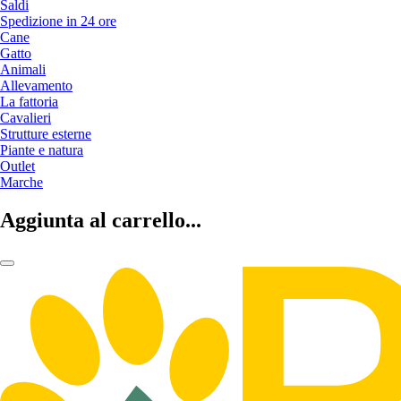
Saldi
Spedizione in 24 ore
Cane
Gatto
Animali
Allevamento
La fattoria
Cavalieri
Strutture esterne
Piante e natura
Outlet
Marche
Aggiunta al carrello...