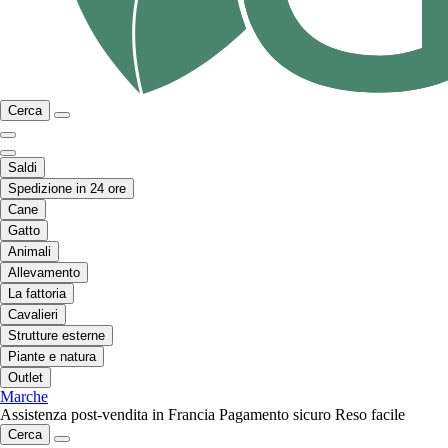
Cerca
Saldi
Spedizione in 24 ore
Cane
Gatto
Animali
Allevamento
La fattoria
Cavalieri
Strutture esterne
Piante e natura
Outlet
Marche
Assistenza post-vendita in Francia
Pagamento sicuro
Reso facile
Cerca