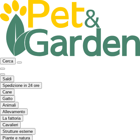
Cerca
Saldi
Spedizione in 24 ore
Cane
Gatto
Animali
Allevamento
La fattoria
Cavalieri
Strutture esterne
Piante e natura