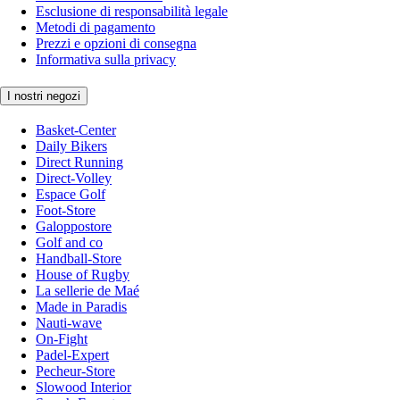
Esclusione di responsabilità legale
Metodi di pagamento
Prezzi e opzioni di consegna
Informativa sulla privacy
I nostri negozi
Basket-Center
Daily Bikers
Direct Running
Direct-Volley
Espace Golf
Foot-Store
Galoppostore
Golf and co
Handball-Store
House of Rugby
La sellerie de Maé
Made in Paradis
Nauti-wave
On-Fight
Padel-Expert
Pecheur-Store
Slowood Interior