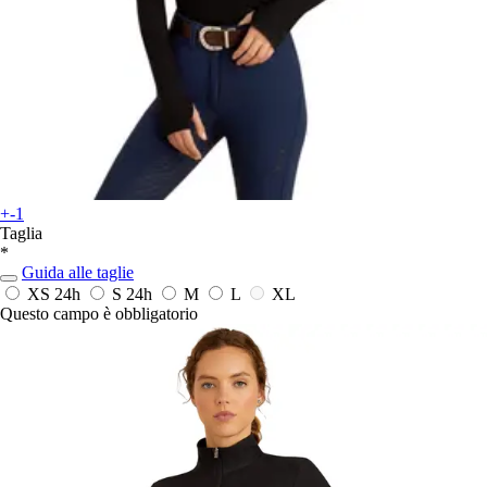
+-1
Taglia
*
Guida alle taglie
XS
24h
S
24h
M
L
XL
Questo campo è obbligatorio