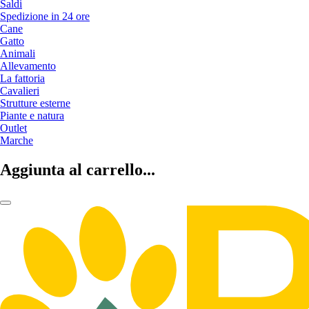
Saldi
Spedizione in 24 ore
Cane
Gatto
Animali
Allevamento
La fattoria
Cavalieri
Strutture esterne
Piante e natura
Outlet
Marche
Aggiunta al carrello...