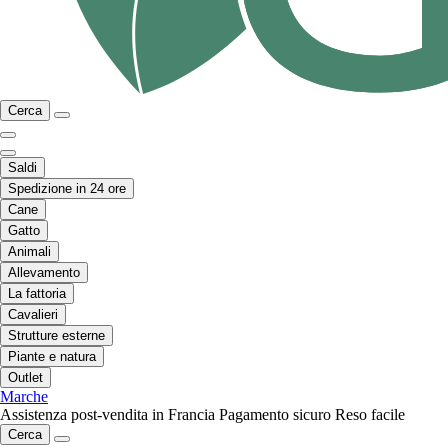
Cerca
Saldi
Spedizione in 24 ore
Cane
Gatto
Animali
Allevamento
La fattoria
Cavalieri
Strutture esterne
Piante e natura
Outlet
Marche
Assistenza post-vendita in Francia
Pagamento sicuro
Reso facile
Cerca