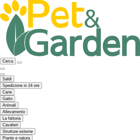
Cerca
Saldi
Spedizione in 24 ore
Cane
Gatto
Animali
Allevamento
La fattoria
Cavalieri
Strutture esterne
Piante e natura