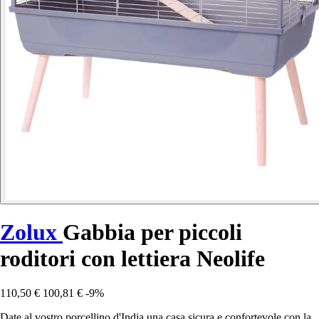
Zolux
Gabbia per piccoli
roditori con lettiera Neolife
110,50 €
100,81 €
-9%
Date al vostro porcellino d'India una casa sicura e confortevole con la