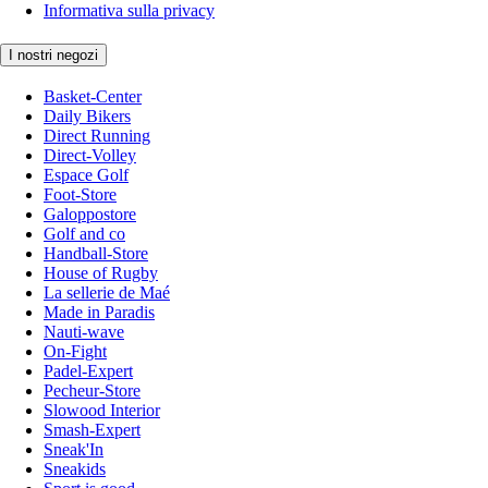
Informativa sulla privacy
I nostri negozi
Basket-Center
Daily Bikers
Direct Running
Direct-Volley
Espace Golf
Foot-Store
Galoppostore
Golf and co
Handball-Store
House of Rugby
La sellerie de Maé
Made in Paradis
Nauti-wave
On-Fight
Padel-Expert
Pecheur-Store
Slowood Interior
Smash-Expert
Sneak'In
Sneakids