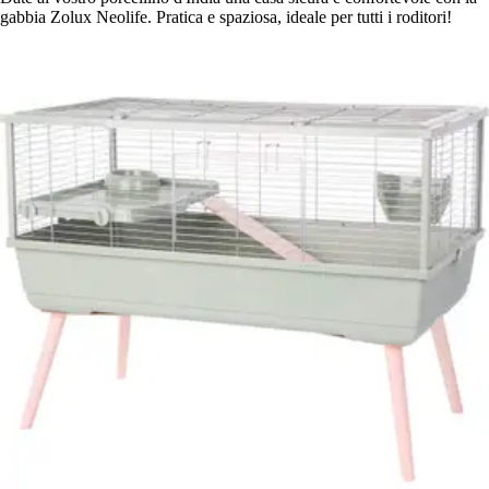
gabbia Zolux Neolife. Pratica e spaziosa, ideale per tutti i roditori!