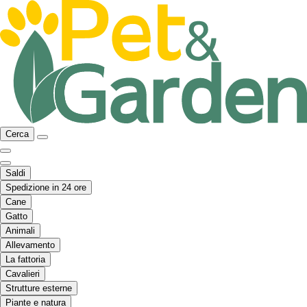
Cerca
Saldi
Spedizione in 24 ore
Cane
Gatto
Animali
Allevamento
La fattoria
Cavalieri
Strutture esterne
Piante e natura