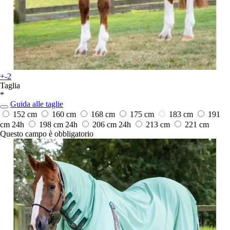
+-2
Taglia
*
Guida alle taglie
152 cm
160 cm
168 cm
175 cm
183 cm
191
cm
24h
198 cm
24h
206 cm
24h
213 cm
221 cm
Questo campo è obbligatorio