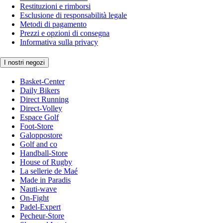
Restituzioni e rimborsi
Esclusione di responsabilità legale
Metodi di pagamento
Prezzi e opzioni di consegna
Informativa sulla privacy
I nostri negozi
Basket-Center
Daily Bikers
Direct Running
Direct-Volley
Espace Golf
Foot-Store
Galoppostore
Golf and co
Handball-Store
House of Rugby
La sellerie de Maé
Made in Paradis
Nauti-wave
On-Fight
Padel-Expert
Pecheur-Store