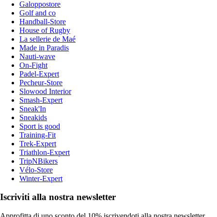
Galoppostore
Golf and co
Handball-Store
House of Rugby
La sellerie de Maé
Made in Paradis
Nauti-wave
On-Fight
Padel-Expert
Pecheur-Store
Slowood Interior
Smash-Expert
Sneak'In
Sneakids
Sport is good
Training-Fit
Trek-Expert
Triathlon-Expert
TripNBikers
Vélo-Store
Winter-Expert
Iscriviti alla nostra newsletter
Approfitta di uno sconto del 10% iscrivendoti alla nostra newsletter