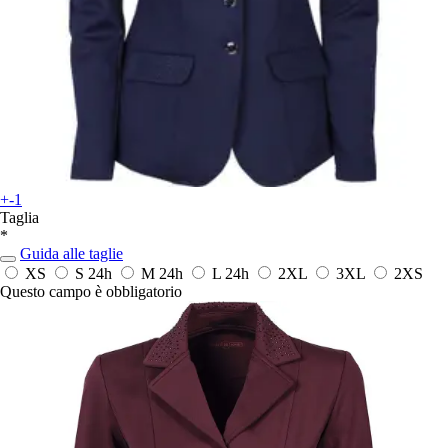
+-1
Taglia
*
Guida alle taglie
XS
S
24h
M
24h
L
24h
2XL
3XL
2XS
Questo campo è obbligatorio