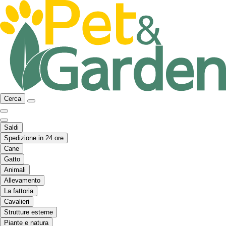
Cerca
Saldi
Spedizione in 24 ore
Cane
Gatto
Animali
Allevamento
La fattoria
Cavalieri
Strutture esterne
Piante e natura