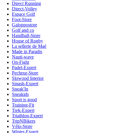
Direct Running
Direct-Volley
Espace Golf
Foot-Store
Galoppostore
Golf and co
Handball-Store
House of Rugby
La sellerie de Maé
Made in Paradis
Nauti-wave
On-Fight
Padel-Expert
Pecheur-Store
Slowood Interior
Smash-Expert
Sneak'In
Sneakids
Sport is good
Training-Fit
Trek-Expert
Triathlon-Expert
TripNBikers
Vélo-Store
Winter-Expert