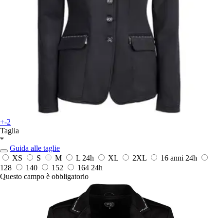
+-2
Taglia
*
Guida alle taglie
XS
S
M
L
24h
XL
2XL
16 anni
24h
128
140
152
164
24h
Questo campo è obbligatorio