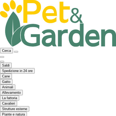
Cerca
Saldi
Spedizione in 24 ore
Cane
Gatto
Animali
Allevamento
La fattoria
Cavalieri
Strutture esterne
Piante e natura