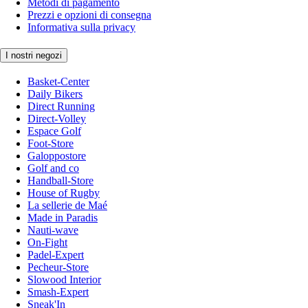
Metodi di pagamento
Prezzi e opzioni di consegna
Informativa sulla privacy
I nostri negozi
Basket-Center
Daily Bikers
Direct Running
Direct-Volley
Espace Golf
Foot-Store
Galoppostore
Golf and co
Handball-Store
House of Rugby
La sellerie de Maé
Made in Paradis
Nauti-wave
On-Fight
Padel-Expert
Pecheur-Store
Slowood Interior
Smash-Expert
Sneak'In