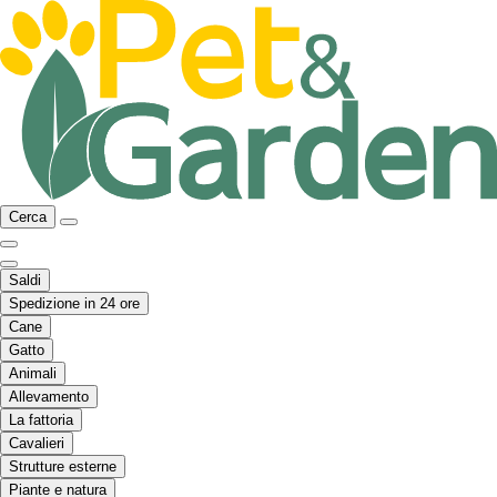
Cerca
Saldi
Spedizione in 24 ore
Cane
Gatto
Animali
Allevamento
La fattoria
Cavalieri
Strutture esterne
Piante e natura