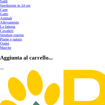
Saldi
Spedizione in 24 ore
Cane
Gatto
Animali
Allevamento
La fattoria
Cavalieri
Strutture esterne
Piante e natura
Outlet
Marche
Aggiunta al carrello...