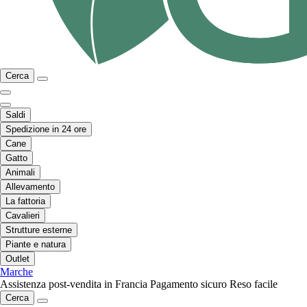
Cerca
Saldi
Spedizione in 24 ore
Cane
Gatto
Animali
Allevamento
La fattoria
Cavalieri
Strutture esterne
Piante e natura
Outlet
Marche
Assistenza post-vendita in Francia
Pagamento sicuro
Reso facile
Cerca