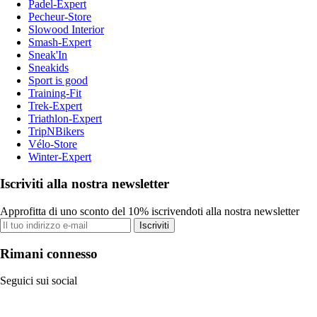
Padel-Expert
Pecheur-Store
Slowood Interior
Smash-Expert
Sneak'In
Sneakids
Sport is good
Training-Fit
Trek-Expert
Triathlon-Expert
TripNBikers
Vélo-Store
Winter-Expert
Iscriviti alla nostra newsletter
Approfitta di uno sconto del 10% iscrivendoti alla nostra newsletter
Iscriviti
Rimani connesso
Seguici sui social