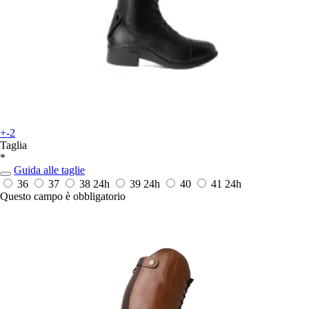
+-2
Taglia
*
Guida alle taglie
36
37
38
24h
39
24h
40
41
24h
Questo campo è obbligatorio