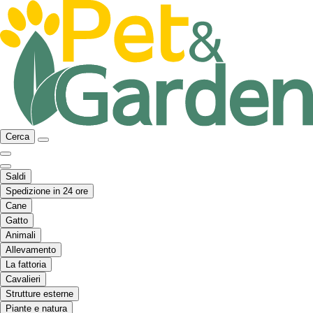
Cerca
Saldi
Spedizione in 24 ore
Cane
Gatto
Animali
Allevamento
La fattoria
Cavalieri
Strutture esterne
Piante e natura