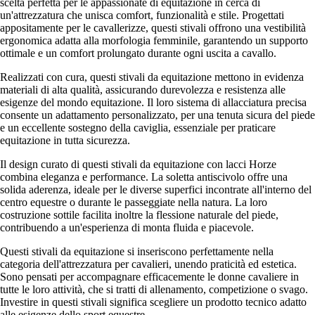
scelta perfetta per le appassionate di equitazione in cerca di
un'attrezzatura che unisca comfort, funzionalità e stile. Progettati
appositamente per le cavallerizze, questi stivali offrono una vestibilità
ergonomica adatta alla morfologia femminile, garantendo un supporto
ottimale e un comfort prolungato durante ogni uscita a cavallo.
Realizzati con cura, questi stivali da equitazione mettono in evidenza
materiali di alta qualità, assicurando durevolezza e resistenza alle
esigenze del mondo equitazione. Il loro sistema di allacciatura precisa
consente un adattamento personalizzato, per una tenuta sicura del piede
e un eccellente sostegno della caviglia, essenziale per praticare
equitazione in tutta sicurezza.
Il design curato di questi stivali da equitazione con lacci Horze
combina eleganza e performance. La soletta antiscivolo offre una
solida aderenza, ideale per le diverse superfici incontrate all'interno del
centro equestre o durante le passeggiate nella natura. La loro
costruzione sottile facilita inoltre la flessione naturale del piede,
contribuendo a un'esperienza di monta fluida e piacevole.
Questi stivali da equitazione si inseriscono perfettamente nella
categoria dell'attrezzatura per cavalieri, unendo praticità ed estetica.
Sono pensati per accompagnare efficacemente le donne cavaliere in
tutte le loro attività, che si tratti di allenamento, competizione o svago.
Investire in questi stivali significa scegliere un prodotto tecnico adatto
alle esigenze dello sport equestre.