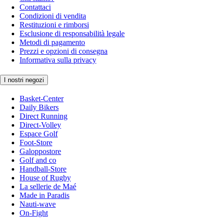
Contattaci
Condizioni di vendita
Restituzioni e rimborsi
Esclusione di responsabilità legale
Metodi di pagamento
Prezzi e opzioni di consegna
Informativa sulla privacy
I nostri negozi
Basket-Center
Daily Bikers
Direct Running
Direct-Volley
Espace Golf
Foot-Store
Galoppostore
Golf and co
Handball-Store
House of Rugby
La sellerie de Maé
Made in Paradis
Nauti-wave
On-Fight