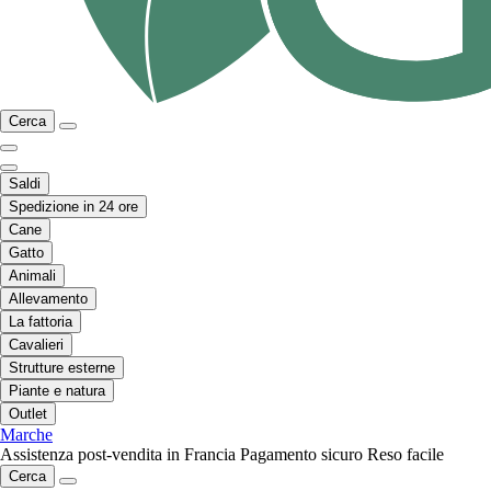
Cerca
Saldi
Spedizione in 24 ore
Cane
Gatto
Animali
Allevamento
La fattoria
Cavalieri
Strutture esterne
Piante e natura
Outlet
Marche
Assistenza post-vendita in Francia
Pagamento sicuro
Reso facile
Cerca