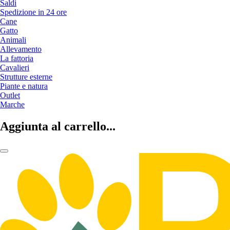
Saldi
Spedizione in 24 ore
Cane
Gatto
Animali
Allevamento
La fattoria
Cavalieri
Strutture esterne
Piante e natura
Outlet
Marche
Aggiunta al carrello...