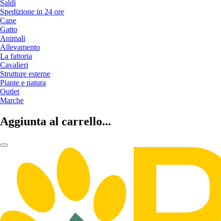
Saldi
Spedizione in 24 ore
Cane
Gatto
Animali
Allevamento
La fattoria
Cavalieri
Strutture esterne
Piante e natura
Outlet
Marche
Aggiunta al carrello...