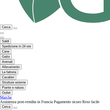
Cerca
Saldi
Spedizione in 24 ore
Cane
Gatto
Animali
Allevamento
La fattoria
Cavalieri
Strutture esterne
Piante e natura
Outlet
Marche
Assistenza post-vendita in Francia
Pagamento sicuro
Reso facile
Cerca