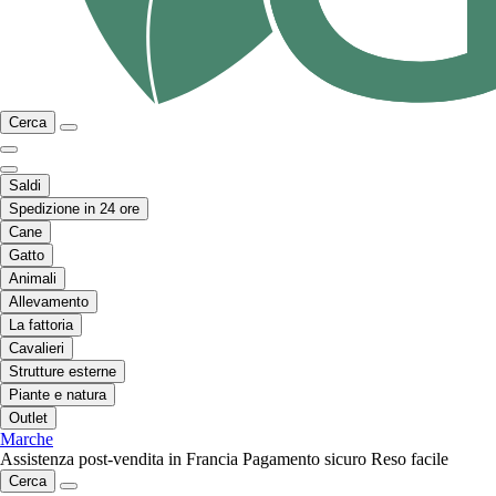
Cerca
Saldi
Spedizione in 24 ore
Cane
Gatto
Animali
Allevamento
La fattoria
Cavalieri
Strutture esterne
Piante e natura
Outlet
Marche
Assistenza post-vendita in Francia
Pagamento sicuro
Reso facile
Cerca