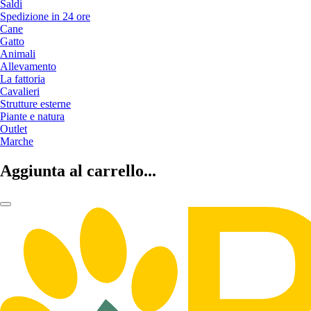
Saldi
Spedizione in 24 ore
Cane
Gatto
Animali
Allevamento
La fattoria
Cavalieri
Strutture esterne
Piante e natura
Outlet
Marche
Aggiunta al carrello...