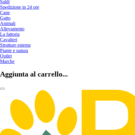
Saldi
Spedizione in 24 ore
Cane
Gatto
Animali
Allevamento
La fattoria
Cavalieri
Strutture esterne
Piante e natura
Outlet
Marche
Aggiunta al carrello...