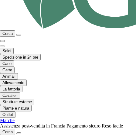
Cerca
Saldi
Spedizione in 24 ore
Cane
Gatto
Animali
Allevamento
La fattoria
Cavalieri
Strutture esterne
Piante e natura
Outlet
Marche
Assistenza post-vendita in Francia
Pagamento sicuro
Reso facile
Cerca