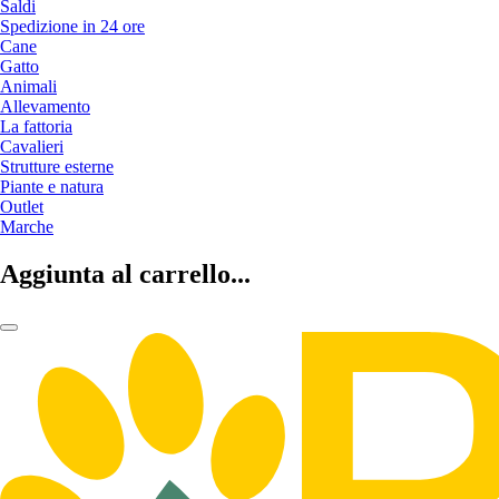
Saldi
Spedizione in 24 ore
Cane
Gatto
Animali
Allevamento
La fattoria
Cavalieri
Strutture esterne
Piante e natura
Outlet
Marche
Aggiunta al carrello...