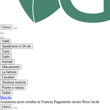
Cerca
Saldi
Spedizione in 24 ore
Cane
Gatto
Animali
Allevamento
La fattoria
Cavalieri
Strutture esterne
Piante e natura
Outlet
Marche
Assistenza post-vendita in Francia
Pagamento sicuro
Reso facile
Cerca