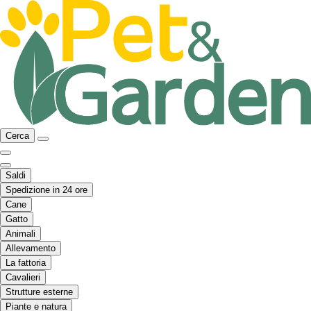
Cerca
Saldi
Spedizione in 24 ore
Cane
Gatto
Animali
Allevamento
La fattoria
Cavalieri
Strutture esterne
Piante e natura