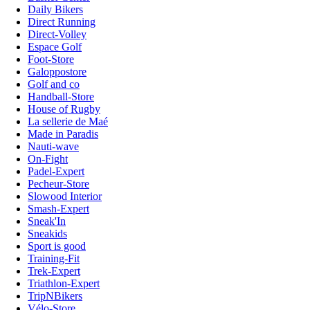
Daily Bikers
Direct Running
Direct-Volley
Espace Golf
Foot-Store
Galoppostore
Golf and co
Handball-Store
House of Rugby
La sellerie de Maé
Made in Paradis
Nauti-wave
On-Fight
Padel-Expert
Pecheur-Store
Slowood Interior
Smash-Expert
Sneak'In
Sneakids
Sport is good
Training-Fit
Trek-Expert
Triathlon-Expert
TripNBikers
Vélo-Store