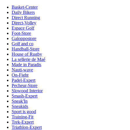
Basket-Center
Daily Bikers
Direct Running
Direct-Volley
Espace Golf
Foot-Store
Galoppostore
Golf and co
Handball-Store
House of Rugby
La sellerie de Maé
Made in Paradis
Nauti-wave
On-Fight
Padel-Expert
Pecheur-Store
Slowood Interior
Smash-Expert
Sneak'In
Sneakids
Sport is good
Training-Fit
Trek-Expert
Triathlon-Expert