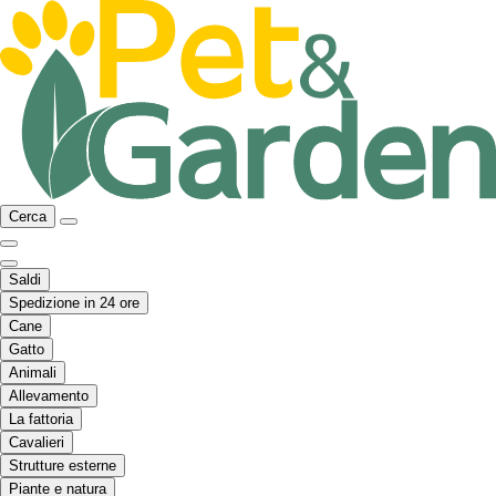
Cerca
Saldi
Spedizione in 24 ore
Cane
Gatto
Animali
Allevamento
La fattoria
Cavalieri
Strutture esterne
Piante e natura