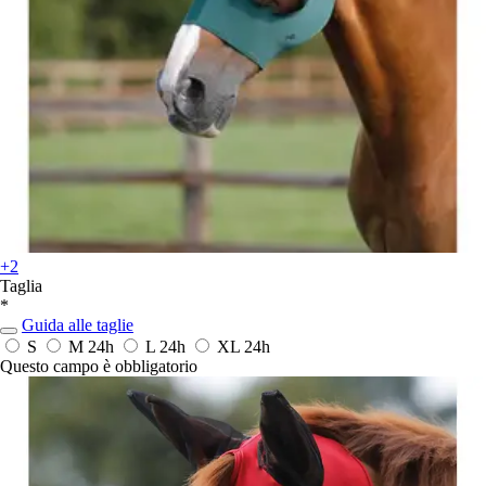
+2
Taglia
*
Guida alle taglie
S
M
24h
L
24h
XL
24h
Questo campo è obbligatorio