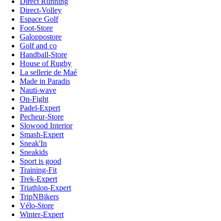
Direct Running
Direct-Volley
Espace Golf
Foot-Store
Galoppostore
Golf and co
Handball-Store
House of Rugby
La sellerie de Maé
Made in Paradis
Nauti-wave
On-Fight
Padel-Expert
Pecheur-Store
Slowood Interior
Smash-Expert
Sneak'In
Sneakids
Sport is good
Training-Fit
Trek-Expert
Triathlon-Expert
TripNBikers
Vélo-Store
Winter-Expert