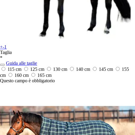
+-1
Taglia
*
Guida alle taglie
115 cm
125 cm
130 cm
140 cm
145 cm
155
cm
160 cm
165 cm
Questo campo è obbligatorio