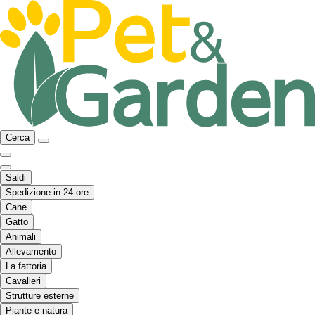
Cerca
Saldi
Spedizione in 24 ore
Cane
Gatto
Animali
Allevamento
La fattoria
Cavalieri
Strutture esterne
Piante e natura