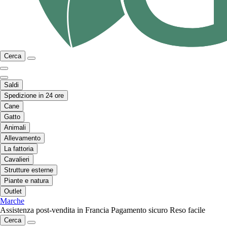
Cerca
Saldi
Spedizione in 24 ore
Cane
Gatto
Animali
Allevamento
La fattoria
Cavalieri
Strutture esterne
Piante e natura
Outlet
Marche
Assistenza post-vendita in Francia
Pagamento sicuro
Reso facile
Cerca