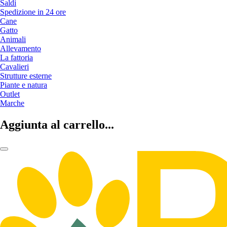
Saldi
Spedizione in 24 ore
Cane
Gatto
Animali
Allevamento
La fattoria
Cavalieri
Strutture esterne
Piante e natura
Outlet
Marche
Aggiunta al carrello...