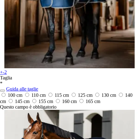
+-2
Taglia
*
Guida alle taglie
100 cm
110 cm
115 cm
125 cm
130 cm
140
cm
145 cm
155 cm
160 cm
165 cm
Questo campo è obbligatorio