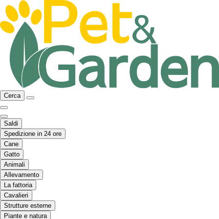
Cerca
Saldi
Spedizione in 24 ore
Cane
Gatto
Animali
Allevamento
La fattoria
Cavalieri
Strutture esterne
Piante e natura