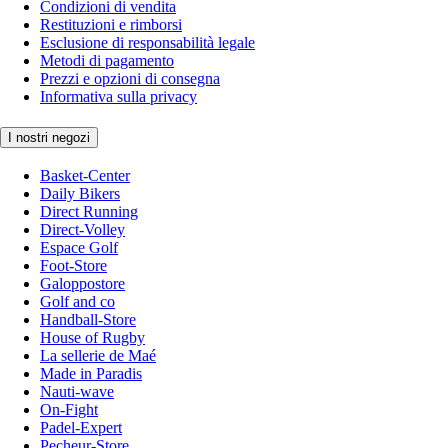
Condizioni di vendita
Restituzioni e rimborsi
Esclusione di responsabilità legale
Metodi di pagamento
Prezzi e opzioni di consegna
Informativa sulla privacy
I nostri negozi
Basket-Center
Daily Bikers
Direct Running
Direct-Volley
Espace Golf
Foot-Store
Galoppostore
Golf and co
Handball-Store
House of Rugby
La sellerie de Maé
Made in Paradis
Nauti-wave
On-Fight
Padel-Expert
Pecheur-Store