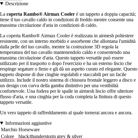
Descrizione
La
coperta Rambo® Airmax Cooler
è un tappeto a doppia capacità;
tiene il tuo cavallo caldo in condizioni di freddo mentre consente una
massima circolazione d'aria in condizioni di caldo.
La coperta Rambo® Airmax Cooler è realizzata in airmesh poliestere
resistente, con un interno morbido e assorbente che allontana l'umidità
dalla pelle del tuo cavallo, mentre la costruzione 3D regola la
temperatura del tuo cavallo mantenendolo caldo e consentendo una
massima circolazione d'aria. Questo tappeto versatile può essere
utilizzato per il trasporto o dopo l'esercizio e ha un esterno liscio che
respinge segature o fieno e gli dà un aspetto curato ed elegante. Questo
tappeto dispone di due cinghie regolabili e staccabili per un facile
utilizzo. Include il nostro sistema di chiusura frontale leggero a disco e
un design con curva della gamba distintivo per una vestibilità
confortevole. Una fodera per le spalle in airmesh liscio offre ulteriore
flusso d'aria, e una cinghia per la coda completa la finitura di questo
tappeto versatile.
Un vero tappeto di raffreddamento al quale tornerai ancora e ancora.
Informazioni aggiuntive
Marchio
Horseware
Colore
black/thunderstorm grey & silver