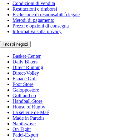
Condizioni di vendita
Restituzioni e rimborsi
Esclusione di responsabilità legale
Metodi di pagamento
Prezzi e opzioni di consegna
Informativa sulla privacy
I nostri negozi
Basket-Center
Daily Bikers
Direct Running
Direct-Volley
Espace Golf
Foot-Store
Galoppostore
Golf and co
Handball-Store
House of Rugby
La sellerie de Maé
Made in Paradis
Nauti-wave
On-Fight
Padel-Expert