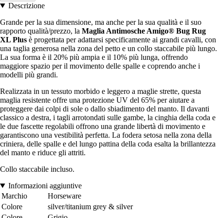
Descrizione
Grande per la sua dimensione, ma anche per la sua qualità e il suo
rapporto qualità/prezzo, la
Maglia Antimosche Amigo® Bug Rug
XL Plus
è progettata per adattarsi specificamente ai grandi cavalli, con
una taglia generosa nella zona del petto e un collo staccabile più lungo.
La sua forma è il 20% più ampia e il 10% più lunga, offrendo
maggiore spazio per il movimento delle spalle e coprendo anche i
modelli più grandi.
Realizzata in un tessuto morbido e leggero a maglie strette, questa
maglia resistente offre una protezione UV del 65% per aiutare a
proteggere dai colpi di sole o dallo sbiadimento del manto. Il davanti
classico a destra, i tagli arrotondati sulle gambe, la cinghia della coda e
le due fascette regolabili offrono una grande libertà di movimento e
garantiscono una vestibilità perfetta. La fodera setosa nella zona della
criniera, delle spalle e del lungo pattina della coda esalta la brillantezza
del manto e riduce gli attriti.
Collo staccabile incluso.
Informazioni aggiuntive
Marchio
Horseware
Colore
silver/titanium grey & silver
Colore
Grigio