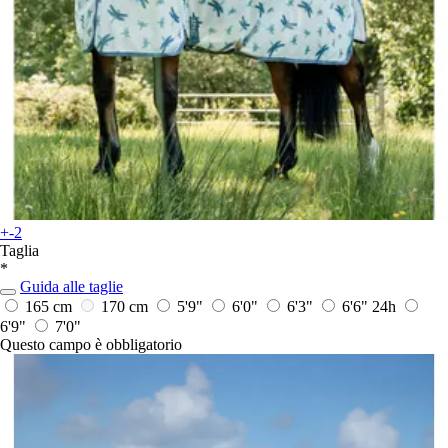
+-2
Taglia
*
Guida alle taglie
165 cm
170 cm
5'9"
6'0"
6'3"
6'6"
24h
6'9"
7'0"
Questo campo è obbligatorio