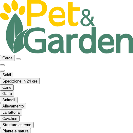
Cerca
Saldi
Spedizione in 24 ore
Cane
Gatto
Animali
Allevamento
La fattoria
Cavalieri
Strutture esterne
Piante e natura