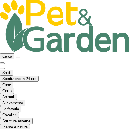
Cerca
Saldi
Spedizione in 24 ore
Cane
Gatto
Animali
Allevamento
La fattoria
Cavalieri
Strutture esterne
Piante e natura