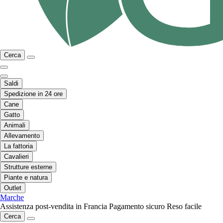
Cerca
Saldi
Spedizione in 24 ore
Cane
Gatto
Animali
Allevamento
La fattoria
Cavalieri
Strutture esterne
Piante e natura
Outlet
Marche
Assistenza post-vendita in Francia
Pagamento sicuro
Reso facile
Cerca