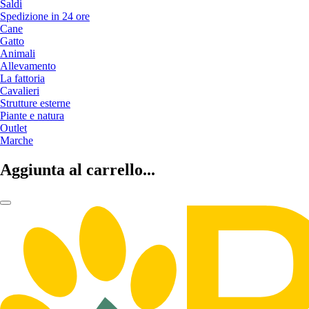
Saldi
Spedizione in 24 ore
Cane
Gatto
Animali
Allevamento
La fattoria
Cavalieri
Strutture esterne
Piante e natura
Outlet
Marche
Aggiunta al carrello...