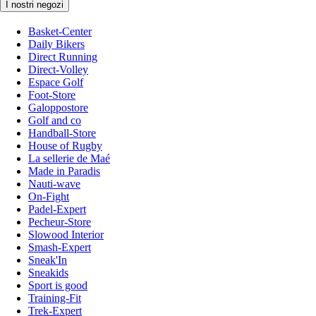
I nostri negozi
Basket-Center
Daily Bikers
Direct Running
Direct-Volley
Espace Golf
Foot-Store
Galoppostore
Golf and co
Handball-Store
House of Rugby
La sellerie de Maé
Made in Paradis
Nauti-wave
On-Fight
Padel-Expert
Pecheur-Store
Slowood Interior
Smash-Expert
Sneak'In
Sneakids
Sport is good
Training-Fit
Trek-Expert