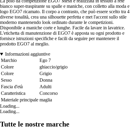
La polo da competizione EGO7 Mesh è realizzata in tessuto a rete
bianco super-traspirante su spalle e maniche, con colletto alla moda e
logo EGO7 ricamato. Il corpo a contrasto, che può essere scelto tra 4
diverse tonalità, crea una silhouette perfetta e met l'accent sullo stile
moderno mantenendo look ordinato durante le competizioni.
Disponibile a maniche corte e lunghe. Facile da lavare in lavatrice.
L'etichetta di manutenzione di EGO7 è apposta su ogni prodotto e
fornisce istruzioni specifiche e facili da seguire per mantenere il
prodotto EGO7 al meglio.
Informazioni aggiuntive
Marchio
Ego 7
Colore
ghiaccio/grigio
Colore
Grigio
Sesso
Donna
Fascia d'età
Adulti
Caratteristica
Concorso
Materiale principale
maglia
Loading...
Loading...
Tutte le nostre marche