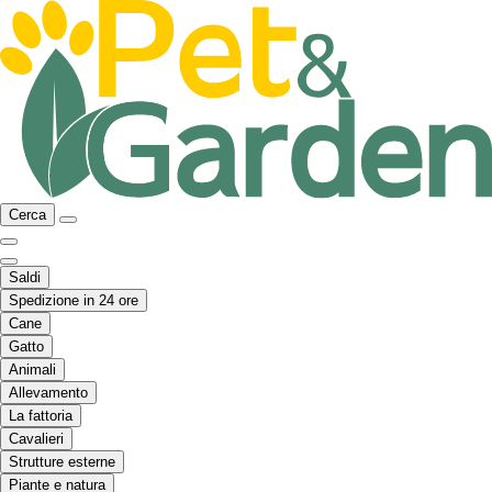
Cerca
Saldi
Spedizione in 24 ore
Cane
Gatto
Animali
Allevamento
La fattoria
Cavalieri
Strutture esterne
Piante e natura