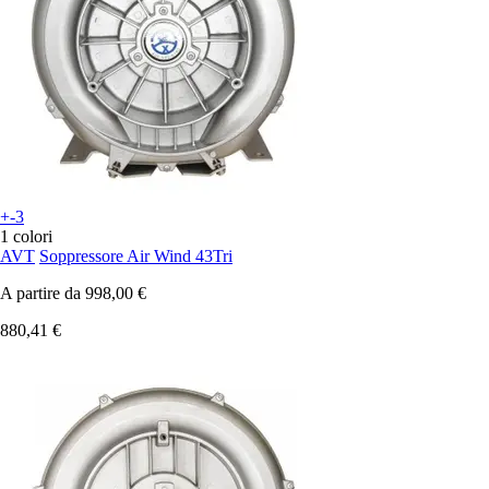
+-3
1 colori
AVT
Soppressore Air Wind 43Tri
A partire da
998,00 €
880,41 €