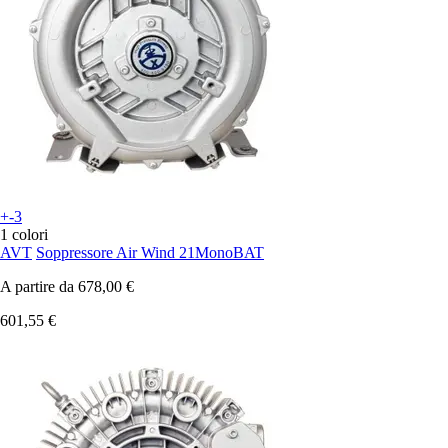
+-3
1 colori
AVT
Soppressore Air Wind 21MonoBAT
A partire da
678,00 €
601,55 €