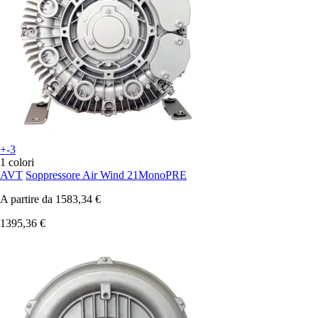
+-3
1 colori
AVT
Soppressore Air Wind 21MonoPRE
A partire da
1583,34 €
1395,36 €