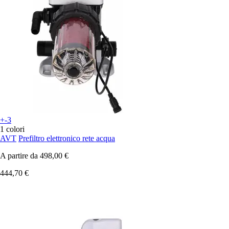
+-3
1 colori
AVT
Prefiltro elettronico rete acqua
A partire da
498,00 €
444,70 €