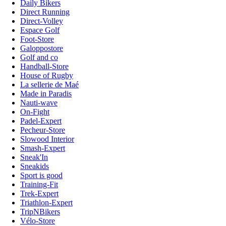
Daily Bikers
Direct Running
Direct-Volley
Espace Golf
Foot-Store
Galoppostore
Golf and co
Handball-Store
House of Rugby
La sellerie de Maé
Made in Paradis
Nauti-wave
On-Fight
Padel-Expert
Pecheur-Store
Slowood Interior
Smash-Expert
Sneak'In
Sneakids
Sport is good
Training-Fit
Trek-Expert
Triathlon-Expert
TripNBikers
Vélo-Store