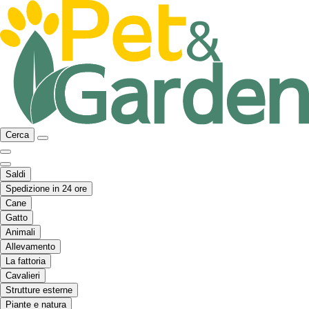
Cerca
Saldi
Spedizione in 24 ore
Cane
Gatto
Animali
Allevamento
La fattoria
Cavalieri
Strutture esterne
Piante e natura