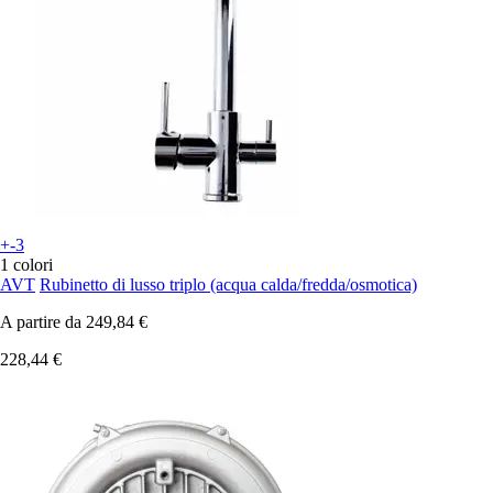
+-3
1 colori
AVT
Rubinetto di lusso triplo (acqua calda/fredda/osmotica)
A partire da
249,84 €
228,44 €