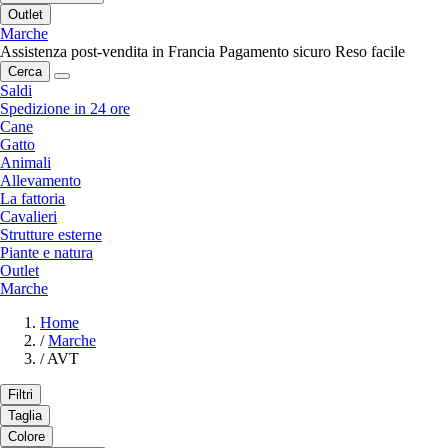
Outlet
Marche
Assistenza post-vendita in Francia
Pagamento sicuro
Reso facile
Cerca
Saldi
Spedizione in 24 ore
Cane
Gatto
Animali
Allevamento
La fattoria
Cavalieri
Strutture esterne
Piante e natura
Outlet
Marche
Home
/
Marche
/
AVT
Filtri
Taglia
Colore