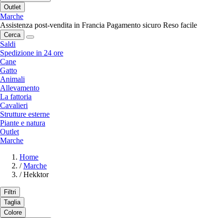
Outlet
Marche
Assistenza post-vendita in Francia
Pagamento sicuro
Reso facile
Cerca
Saldi
Spedizione in 24 ore
Cane
Gatto
Animali
Allevamento
La fattoria
Cavalieri
Strutture esterne
Piante e natura
Outlet
Marche
Home
/
Marche
/
Hekktor
Filtri
Taglia
Colore