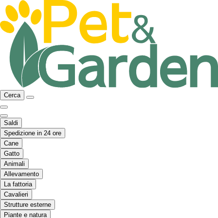
Cerca
Saldi
Spedizione in 24 ore
Cane
Gatto
Animali
Allevamento
La fattoria
Cavalieri
Strutture esterne
Piante e natura