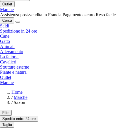
Outlet
Marche
Assistenza post-vendita in Francia
Pagamento sicuro
Reso facile
Cerca
Saldi
Spedizione in 24 ore
Cane
Gatto
Animali
Allevamento
La fattoria
Cavalieri
Strutture esterne
Piante e natura
Outlet
Marche
Home
/
Marche
/
Saxon
Filtri
Spedito entro 24 ore
Taglia