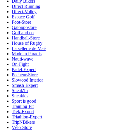
Daily Bikers
Direct Running
Direct-Volley
Espace Golf
Foot-Store
Galoppostore
Golf and co
Handball-Store
House of Rugby
La sellerie de Maé
Made in Paradis
Nauti-wave
On-Fight
Padel-Expert
Pecheur-Store
Slowood Interior
Smash-Expert
Sneak'In
Sneakids
Sport is good
Training-Fit
Trek-Expert
Triathlon-Expert
TripNBikers
Vélo-Store