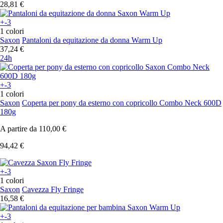
28,81 €
+-3
1 colori
Saxon
Pantaloni da equitazione da donna Warm Up
37,24 €
24h
+-3
1 colori
Saxon
Coperta per pony da esterno con copricollo Combo Neck 600D
180g
A partire da
110,00 €
94,42 €
+-3
1 colori
Saxon
Cavezza Fly Fringe
16,58 €
+-3