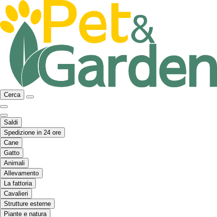
Cerca
Saldi
Spedizione in 24 ore
Cane
Gatto
Animali
Allevamento
La fattoria
Cavalieri
Strutture esterne
Piante e natura